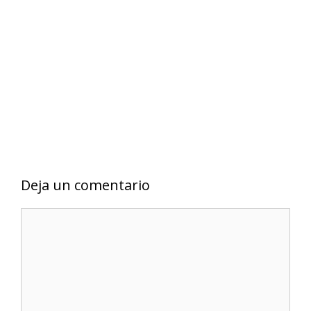
Deja un comentario
C
o
m
e
n
t