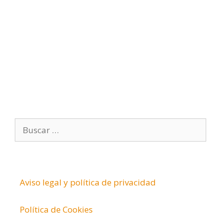
ó
n
i
c
o
B
u
s
c
a
Aviso legal y política de privacidad
r
:
Política de Cookies