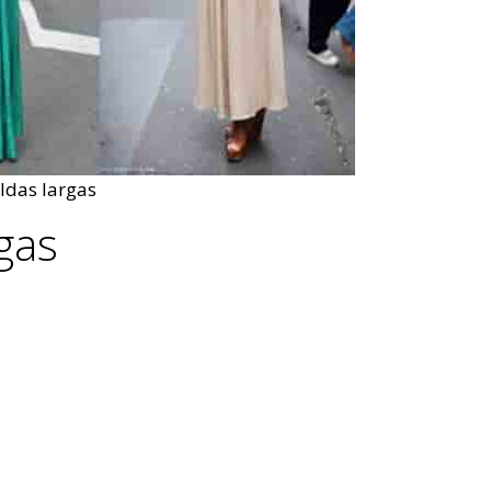
ldas largas
gas