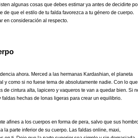
xisten algunas cosas que debes estimar ya antes de decidirte po
e de que el estilo de tu falda favorezca a tu género de cuerpo.
r en consideración al respecto.
erpo
ndencia ahora. Merced a las hermanas Kardashian, el planeta
 tal y como si no fuese tema de absolutamente nadie. Con lo que
as de cintura alta, lapicero y vaqueros te van a quedar bien. Si n
 faldas hechas de lonas ligeras para crear un equilibrio.
e afines a los cuerpos en forma de pera, salvo que sus hombr
a parte inferior de su cuerpo. Las faldas online, maxi,
s en ti. Deje que la parte superior sea simple y sin demasiada