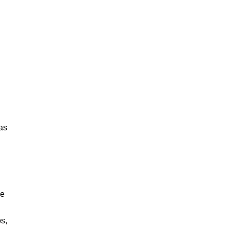
as
ne
s,