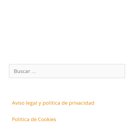
n
i
c
o
B
u
s
c
a
Aviso legal y política de privacidad
r
:
Política de Cookies