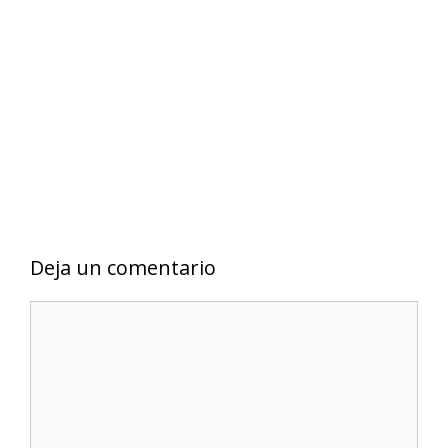
Deja un comentario
C
o
m
e
n
t