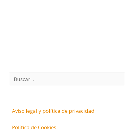
ó
n
i
c
o
B
u
s
c
a
Aviso legal y política de privacidad
r
:
Política de Cookies